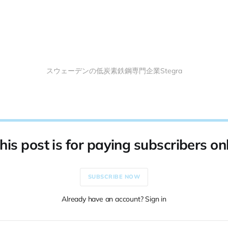
スウェーデンの低炭素鉄鋼専門企業Stegra
his post is for paying subscribers on
SUBSCRIBE NOW
Already have an account? Sign in