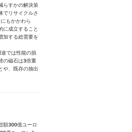
減らすかの解決策
体でリサイクルさ
量にもかかわら
的に成立すること
増加する総需要を
用途では性能の損
替の磁石は
3
倍重
とや、既存の抽出
総額
300
億ユーロ