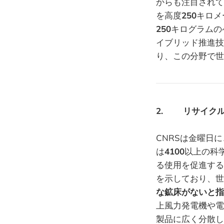
からも注目されてい
を高度
250
キロメー
250
キログラムの
イブリッド推進技
り、この分野で世
2. リサイクル
CNRSは金曜日
は
4100
以上の科
る使用を促進する
を示しており、世
な鉱床がないと指
上風力発電機や電
製品に広く分散し