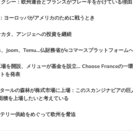
タクシー：欧州連合とフランスがブレーキをかけている理由
ia ：ヨーロッパがアメリカのために戦うとき
サカタ、アンジェへの投資を継続
ress、Joom、Temu…仏財務省がeコマースプラットフォー
を開設、メリューが基金を設立… Choose Franceの一
トを発表
クタールの森林が株式市場に上場：このスカンジナビアの巨
面積を上場したいと考えている
ッテリー供給をめぐって欧州を脅迫