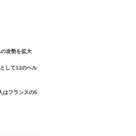
ムへの攻勢を拡大
環として12のヘル
人はフランスの5