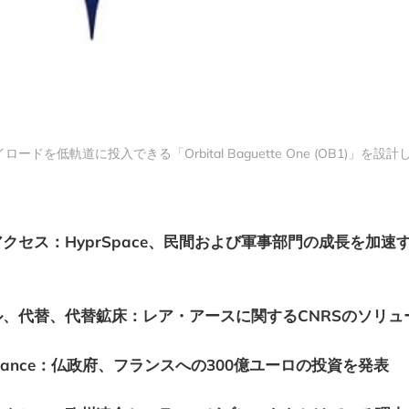
ドを低軌道に投入できる「Orbital Baguette One (OB1)」を設計し
クセス：HyprSpace、民間および軍事部門の成長を加速す
、代替、代替鉱床：レア・アースに関するCNRSのソリュ
 France：仏政府、フランスへの300億ユーロの投資を発表