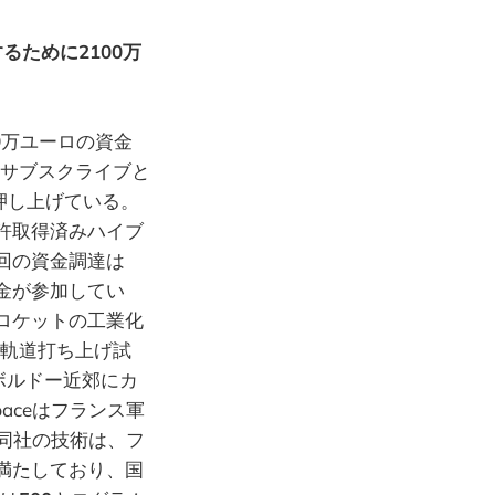
るために2100万
0
万ユーロの資金
サブスクライブと
押し上げている。
許取得済みハイブ
回の資金調達は
金が参加してい
ロケットの工業化
軌道打ち上げ試
ボルドー近郊にカ
aceはフランス軍
。同社の技術は、フ
満たしており、国