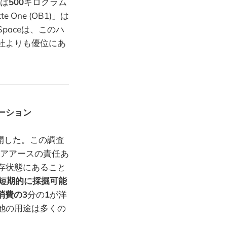
」は
500
キログラム
One (OB1)」は
paceは、このハ
社よりも優位にあ
ーション
開した。この調査
レアアースの責任あ
存状態にあること
は短期的に採掘可能
消費の3
分の
1
が洋
他の用途は多くの