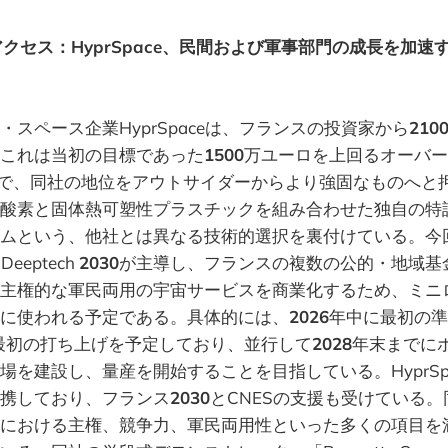
クセス：HyprSpace、民間および軍事部門の成長を加速す
・スペース企業HyprSpaceは、フランスの投資家から
210
これは当初の目標であった
1500
万ユーロを上回るオーバー
で、同社の地位をアウトサイダーからより強固なものへと
酸素と固体熱可塑性プラスチックを組み合わせた独自の特
ムという、他社とは異なる技術的選択を裏付けている。今
とDeeptech
2030
が主導し、フランスの複数の公的・地域基
主権的な軍民両用の宇宙サービスを商業化するため、ミニ
に使われる予定である。具体的には、
2026
年中に最初の準
最初の打ち上げを予定しており、並行して
2028
年末までに
場を建設し、量産を開始することを目指している。HyprSp
携しており、フランス
2030
とCNESの支援も受けている
における主権、競争力、軍民両用性といった多くの項目を