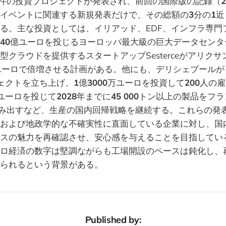
件の投資プロジェクトが発表され、前回の国際版の記録（
2
イベントに関連する新規発表だけで、その総額の
3
分の
1
近
る。主な投資としては、イリアッド、EDF、インフラ専門
40
億ユーロを投じるヨーロッパ最大級の巨大データセンタ
化型クラウドを提供するスタートアップSesterceがアリク
ユーロで倍増させる計画がある。他にも、デリシェブールが
ェクトを立ち上げ、
1
億
3000
万ユーロを投資して
200
人の雇
ユーロを投じて
2028
年までに
45 000
トン以上の製品をフラ
み出すなど、生産の国内回帰戦略を継続する。これらの発
および地政学的な不確実性に直面している企業に対し、国
スの魅力を再確認させ、安心感を与えることを目指してい
ロ経済の数字は堅調ながらも工場開設のペースは鈍化し、
られるという背景がある。
Published by: