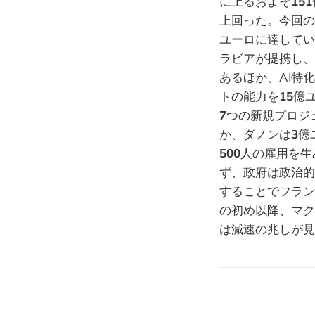
に上るおよそ
151
上回った。今回の
ユーロに達してい
ラビアが提携し、
あるほか、AI特
トの能力を
15
億
7
つの新規プロジ
か、ダノンは
3
億
500
人の雇用を生
ず、政府は政治的
することでフラン
の初め以降、マク
は減速の兆しが見