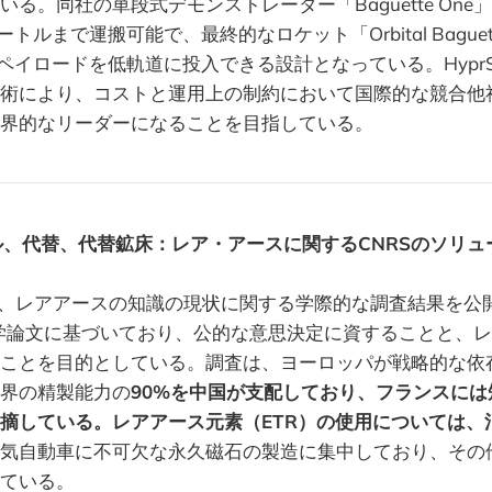
る。同社の単段式デモンストレーター「Baguette One
トルまで運搬可能で、最終的なロケット「Orbital Baguette 
ペイロードを低軌道に投入できる設計となっている。HyprS
術により、コストと運用上の制約において国際的な競合他
界的なリーダーになることを目指している。
、代替、代替鉱床：レア・アースに関するCNRSのソリュ
に、レアアースの知識の現状に関する学際的な調査結果を公
学論文に基づいており、公的な意思決定に資することと、
ことを目的としている。調査は、ヨーロッパが戦略的な依
界の精製能力の
90%を中国が支配しており、フランスに
摘している。レアアース元素（ETR）の使用については、
気自動車に不可欠な永久磁石の製造に集中しており、その
ている。