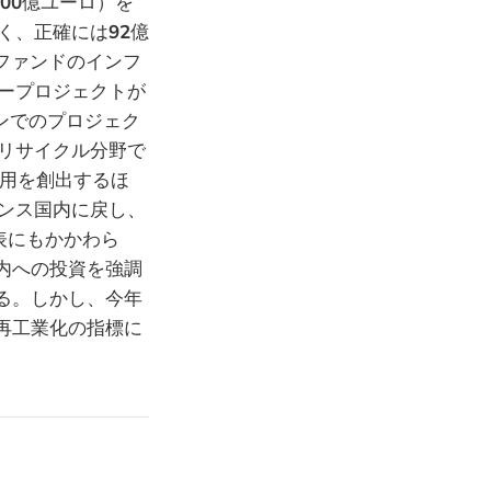
00
億ユーロ）を
く、正確には
92
億
ファンドのインフ
ープロジェクトが
サンでのプロジェク
リサイクル分野で
用を創出するほ
ンス国内に戻し、
表にもかかわら
内への投資を強調
る。しかし、今年
再工業化の指標に