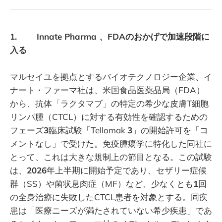
1. Innate Pharma 、FDAのおかげで加速段階に
入る
マルセイユを拠点とするバイオテクノロジー企業、イ
ナート・ファーマ社は、米国食品医薬品局（FDA）
から、抗体「ラクタマブ」の特定の希少な皮膚T細胞
リンパ腫（CTCL）に対する有効性を確認するための
フェーズ
3
臨床試験「Tellomak
3
」の開始許可を「コ
メントなし」で受けた。免疫腫瘍学に特化した同社に
とって、これは大きな規制上の節目となる。この試験
は、
2026
年上半期に開始予定であり、セザリー症候
群（SS）や菌状息肉症（MF）など、少なくとも
1
回
の全身治療に失敗したCTCL患者を対象とする。同疾
患は「医療ニーズが満たされていない希少疾患」であ