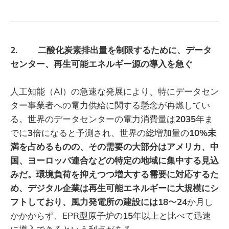
2. 二酸化炭素排出量を制限するために、データ
センター、再生可能エネルギー源の導入を急ぐ
人工知能（AI）の急速な発展により、特にデータセン
ター事業者への電力供給に関する懸念が再燃してい
る。世界のデータセンターの電力消費量は
2035
年ま
でに
3
倍になると予測され、世界の総増加量の
10%未
満を占めるものの、その需要の大部分はアメリカ、中
国、ヨーロッパ連合などの特定の地域に集中する見込
みだ。環境負荷を抑えつつ増大する需要に対応するた
め、デジタル企業は再生可能エネルギーに大規模にシ
フトしており、風力発電所の建設には18
〜
24
か月し
かかからず、EPR型原子炉の
15
年以上と比べて迅速