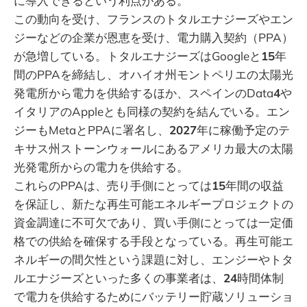
に導入できるという利点がある。
この動向を受け、フランスのトタルエナジーズやエン
ジーなどの企業が恩恵を受け、電力購入契約（PPA）
が急増している。トタルエナジーズはGoogleと
15
年
間のPPAを締結し、オハイオ州モントペリエの太陽光
発電所から電力を供給するほか、スペインのData
4
や
イタリアのAppleとも同様の契約を結んでいる。エン
ジーもMetaとPPAに署名し、
2027
年に稼働予定のテ
キサス州ストーンウォールにあるアメリカ最大の太陽
光発電所からの電力を供給する。
これらのPPAは、売り手側にとっては
15
年間の収益
を保証し、新たな再生可能エネルギープロジェクトの
資金調達に不可欠であり、買い手側にとっては一定価
格での供給を確保する手段となっている。再生可能エ
ネルギーの間欠性という課題に対し、エンジーやトタ
ルエナジーズといった多くの事業者は、
24
時間体制
で電力を供給するためにバッテリー貯蔵ソリューショ