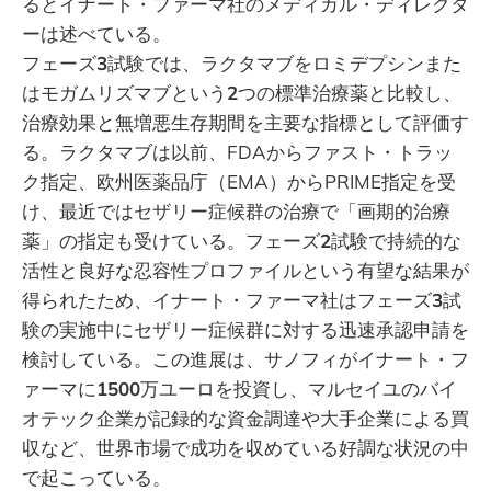
るとイナート・ファーマ社のメディカル・ディレクタ
ーは述べている。
フェーズ
3
試験では、ラクタマブをロミデプシンまた
はモガムリズマブという
2
つの標準治療薬と比較し、
治療効果と無増悪生存期間を主要な指標として評価す
る。ラクタマブは以前、FDAからファスト・トラッ
ク指定、欧州医薬品庁（EMA）からPRIME指定を受
け、最近ではセザリー症候群の治療で「画期的治療
薬」の指定も受けている。フェーズ
2
試験で持続的な
活性と良好な忍容性プロファイルという有望な結果が
得られたため、イナート・ファーマ社はフェーズ
3
試
験の実施中にセザリー症候群に対する迅速承認申請を
検討している。この進展は、サノフィがイナート・フ
ァーマに
1500
万ユーロを投資し、マルセイユのバイ
オテック企業が記録的な資金調達や大手企業による買
収など、世界市場で成功を収めている好調な状況の中
で起こっている。