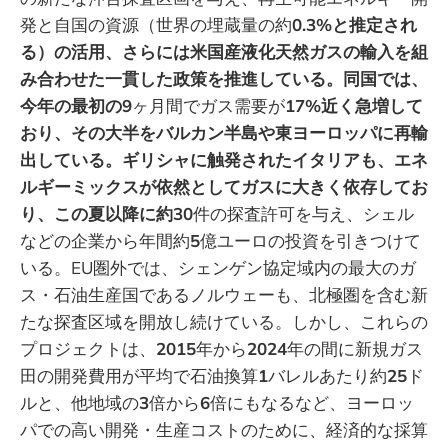
発と自国の資源（世界の埋蔵量の約
0.3%と推定され
る）の活用、さらには米国産液化天然ガスの輸入を組
み合わせた一貫した政策を推進している。同国では、
今年の最初の9
ヶ月間でガス需要が
17%近く急増して
おり、その大半をバルカン半島や東ヨーロッパに再輸
出している。ギリシャに触発されたイタリアも、エネ
ルギーミックスが依然としてガスに大きく依存してお
り、この夏以降に約30
件の探査許可を与え、シェル
などの企業から年間約
5
億ユーロの投資を引きつけて
いる。EU圏外では、シェンゲン協定域内の最大のガ
ス・石油生産国であるノルウェーも、北極圏を含む新
たな探査区域を開放し続けている。しかし、これらの
プロジェクトは、
2015
年から
2024
年の間に新規ガス
田の開発費用が平均で石油換算
1
バレルあたり約
25
ド
ルと、他地域の
3
倍から
6
倍にもなるなど、ヨーロッ
パでの高い開発・生産コストのために、経済的な採算