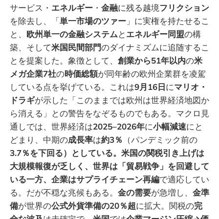
サービス・
エネルギー
・
金融
に残る越境
フリクション
を除去し、「
単一市場のツァー
」に実権を持たせるこ
と、
欧州単一の金融システム
と
エネルギー同盟
の構
築、そして
米国民間部門
のダイナミズムに追随するこ
とを提案した。象徴として、
創業から51年以内
の
米
メガ企業7社
の
時価総額
が同年齢の欧州企業群を凌駕
している点を挙げている。これは
9月16日
に
マリオ・
ドラギ
が示した「このままでは欧州は世界経済地図か
ら消える」との警告をなぞるものでもある。マクロ見
通しでは、世界経済は
2025–2026年
に
小幅減速
にと
どまり、中期の
成長率
は
約3％
（パンデミック前の
3.7％を下回る）としている。米国の関税引き上げは
大規模報復が乏しく、世界は「貿易戦争」を回避して
いる一方、企業はサプライチェーン再編
で適応してい
る。だが不穏な兆候もある。
金の需要
が急増し、
金準
備
が世界の
公式外貨準備の20％超
に拡大。関税の
完
全な波及
は未確定で、
米国
では
企業マージン圧縮→価