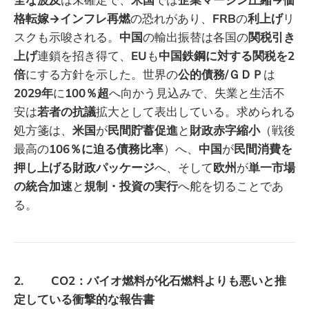
格転嫁→インフレ再燃
の恐れがあり、
FRB
の
利上げ
リ
スクも示唆される。
中国
の輸出振替は各国の
関税引き
上げ
連鎖を招き得て、
EU
も
中国鉄鋼に対する関税を2
倍
にする方針を示した。世界の
公的債務/ＧＤＰ
は
2029年
に
100％超
へ向かう見込みで、失業と生活不
安は
若者の抗議
拡大として表出している。求められる
処方箋は、
米国
が
民間貯蓄促進
と
財政赤字縮小
（戦後
最高の
106％に迫る債務比率
）へ、
中国
が
民間消費を
押し上げる財政パッケージ
へ、そして
欧州
が
単一市場
の統合加速
と
規制・投資の実行
へ舵を切ることであ
る。
2. CO2：バイオ燃料が化石燃料よりも悪いと推
定している衝撃的な報告書