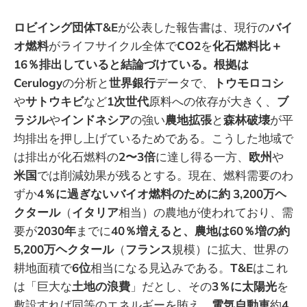
ロビイング団体T&E
が公表した報告書は、現行の
バイ
オ燃料
がライフサイクル全体で
CO2
を
化石燃料比＋
16％排出していると結論づけている。根拠は
Cerulogy
の分析と
世界銀行
データで、
トウモロコシ
や
サトウキビ
など
1次世代
原料への依存が大きく、
ブ
ラジル
や
インドネシア
の強い
農地拡張
と
森林破壊
が平
均排出を押し上げているためである。こうした地域で
は排出が化石燃料の
2〜3倍
に達し得る一方、
欧州
や
米国
では削減効果が残るとする。現在、燃料需要のわ
ずか
4％に過ぎないバイオ燃料のために約
3,200万ヘ
クタール
（
イタリア
相当）の農地が使われており、需
要が
2030年
までに
40％増えると、農地は60％増の約
5,200万ヘクタール
（
フランス
規模）に拡大、世界の
耕地面積で
6位
相当になる見込みである。
T&E
はこれ
は「巨大な
土地の浪費
」だとし、その
3％に太陽光
を
敷設すれば同等のエネルギーを賄え、
電気自動車
約
4