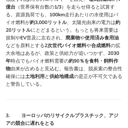
億台
（世界保有台数の
1/3
）を走らせ得ると試算す
る。資源負荷でも、
100km
走行あたりの水使用はバ
イオ燃料が
約3,000リットル
、太陽光由来の電力は
約
20リットル
にとどまるという。もっとも将来需要は
規制や
EV
普及に左右され、
廃棄物
や
使用済み食用油
などを原料とする
2次世代バイオ燃料
や
合成燃料
の拡
大余地はあるが、政策と供給力が追いつかず、
2030
年
時点でもバイオ燃料需要の
約90％を食料・飼料作
物
由来が占めると見込む。報告書は、脱炭素の整合性
確保には
土地利用
と
供給地構成
の是正が不可欠である
と警告している。
3. ヨーロッパのリサイクルプラスチック、アジ
アの競合に遅れをとる