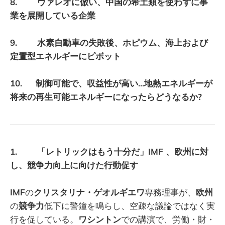
8. ヴァレオに倣い、中国の希土類を使わずに事
業を展開している企業
9. 水素自動車の失敗後、ホピウム、海上および
定置型エネルギーにピボット
10. 制御可能で、収益性が高い...地熱エネルギーが
将来の再生可能エネルギーになったらどうなるか?
1. 「レトリックはもう十分だ」IMF 、欧州に対
し、競争力向上に向けた行動促す
IMF
の
クリスタリナ・ゲオルギエワ
専務理事が、
欧州
の
競争力
低下に警鐘を鳴らし、空疎な議論ではなく実
行を促している。
ワシントン
での講演で、労働・財・