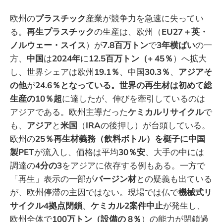
欧州の
プラスチック
産業が競争力を急速に失ってい
る。
再生プラスチック
の生産は、欧州（
EU27＋英・
ノルウェー・スイス
）が
7.8百万トン
で
3年横ばい
の一
方、
中国
は
2024年
に
12.5百万トン（+
45％
）へ拡大
し、世界シェアは欧州
19.1％
、中国
30.3％
、
アジアそ
の他
が
24.6％となっている。世界の再生材は初めて総
生産の10％超
に達したが、伸びを牽引しているのは
アジアである。欧州主導だった
ケミカルリサイクル
で
も、
アジア
と
米国
（
IRA
の後押し）が台頭している。
欧州の
25％再生材義務（飲料ボトル）を梃子に中国
製PET
が流入し、価格は平均
30％安
、大手の中には
調達の
4分の3
をアジアに依存する例もある。一方で
「再生」表示の一部が
バージン材
との疑義も出ている
が、欧州停滞の主因ではない。現場では仏で
機械式リ
サイクル4拠点閉鎖
、
ケミカル2案件中止
が発生し、
欧州全体で
100万トン（設備の
8％
）の能力が閉鎖過