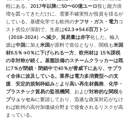
程にある。
2017年以降
に
50〜60億ユーロ
投じ能力倍
増を図ってきただけに、需要不確実性が投資を揺るが
している。基礎化学でも欧州の
ナフサ・ガス・電力
コ
スト劣位が深刻で、生産は
62.3→54.6百万トン
（2018–2024）へ減少、貿易量は赤字
化した。輸入
源は
中国
に加え
米国
が原料で首位となり、関税も
米国
材6.5％→0％に下げられる一方、欧州材は 15％課税
の非対称が続く。基盤設備のスチームクラッカーは既
に7％が閉鎖・閉鎖中で40％が脅威下にあり、サプラ
イ全体に波及している。業界は電力多消費型への支
援
、
安定的規制枠組み
と
より高い再生材義務
、
化学・
プラスチック貿易の監視機関
、および
対称的な関税
を
ブリュッセル
に要請しており、迅速な政策対応がなけ
れば欧州の高付加価値分野まで侵食されるリスクが高
まっている。