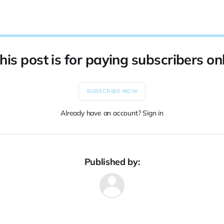
his post is for paying subscribers on
SUBSCRIBE NOW
Already have an account? Sign in
Published by: