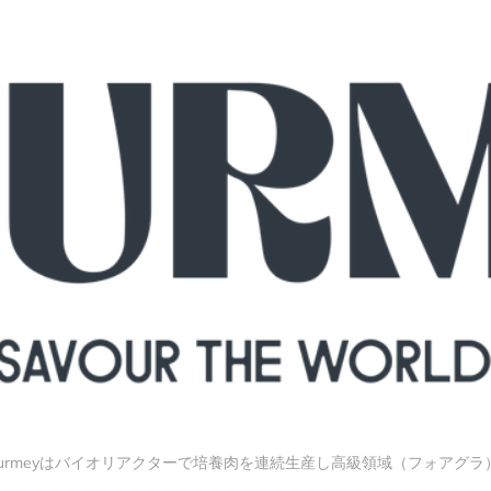
ourmeyはバイオリアクターで培養肉を連続生産し高級領域（フォアグラ