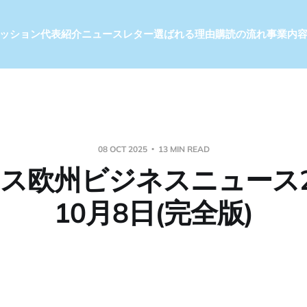
ッション
代表紹介
ニュースレター
選ばれる理由
購読の流れ
事業内
08 OCT 2025
13 MIN READ
ス欧州ビジネスニュース2
10月8日(完全版)