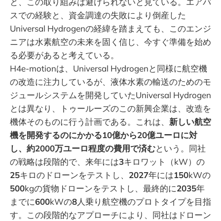
と、この取り組みは避けられないと見ている。エアバ
スでの経験と、資金調達の失敗により倒産した
Universal Hydrogenの経緯を踏まえても、このエンジ
ニアは水素航空の未来を固く信じ、今すぐ準備を始め
る必要があると考えている。
H4e-motionは、Universal Hydrogenと同様に航空機
の改造に注力しているが、液体水素の輸送のためのモ
ジュールシステムを開発していたUniversal Hydrogen
とは異なり、トゥールーズのこの新興企業は、改造を
機体そのものに行う計画である。これは、
新しい航空
機を開発するのにかかる10億から20億ユーロに対
し、約2000万ユーロ程度の費用で済む
という。同社
の戦略は段階的で、来年には
3
キロワット（kW）の
25
キロのドローンをテストし、
2027
年には
150
kWの
500
kgの貨物ドローンをテストし、最終的に
2035
年
までに
600
kWの
8
人乗り航空機のプロトタイプを目指
す。この段階的なアプローチにより、同社はドローン