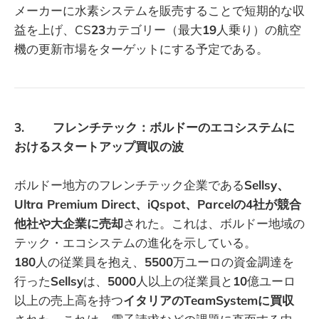
メーカーに水素システムを販売することで短期的な収
益を上げ、CS
23
カテゴリー（最大
19
人乗り）の航空
機の更新市場をターゲットにする予定である。
3. フレンチテック：ボルドーのエコシステムに
おけるスタートアップ買収の波
ボルドー地方のフレンチテック企業である
Sellsy、
Ultra Premium Direct、iQspot、Parcelの4社が競合
他社や大企業に売却
された。これは、ボルドー地域の
テック・エコシステムの進化を示している。
180
人の従業員を抱え、
5500
万ユーロの資金調達を
行った
Sellsy
は、
5000
人以上の従業員と
10
億ユーロ
以上の売上高を持つ
イタリアのTeamSystemに買収