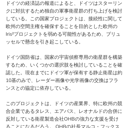
ドイツの経済誌の報道によると、ドイツはスターリン
クに対抗するため独自の軍事衛星群の打ち上げを検討
している。この国家プロジェクトは、接続性に関して
欧州の空間主権を確保することを目的とした欧州の
Iris²プロジェクトを弱める可能性があるため、ブリュ
ッセルで懸念を引き起こしている。
ドイツ国防省は、国家の宇宙偵察専用の衛星群を構築
するため、いくつかの選択肢を検討していることを確
認した。現在までにドイツ軍が保有する静止衛星は約
10基のみで、レーダー画像や光学画像の交換はフラ
ンスとの協定に依存している。
このプロジェクトは、ドイツの産業界、特に欧州の競
合企業であるタレス、エアバス、レオナルドの合併に
反対している衛星製造会社OHBの強力な支援を受け
ることになるだろう。 OHBの社長マルコ・フックス