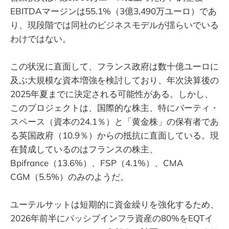
EBITDAマージンは55.1%（3億3,490万ユーロ）であ
り、現段階では同社のビジネスモデルが揺らいでいる
わけではない。
この状況に直面して、フランス政府は数十億ユーロに
及ぶ大規模な資本増強を検討しており、年次決算後の
2025年夏までに決定される可能性がある。しかし、
このプロジェクトは、国際的な株主、特にバーティ・
スペース（資本の24.1％）と「黄金株」の保有者であ
る英国政府（10.9％）からの抵抗に直面している。現
在賛成しているのはフランスの株主、
Bpifrance（13.6%）、FSP（4.1%）、CMA
CGM（5.5%）のみのようだ。
ユーテルサットは短期的に資金繰りを強化するため、
2026年前半にパッシブインフラ資産の80%をEQTイ