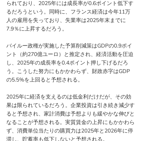
られており、2025年には成長率が0.6ポイント低下す
るだろうという。同時に、フランス経済は今年11万
人の雇用を失っており、失業率は2025年末までに
7.9％に上昇するだろう。
バイルー政権が実施した予算削減策はGDPの0.9ポイ
ント（約270億ユーロ）と推定され、経済活動を圧迫
し、2025年の成長率を0.4ポイント押し下げるだろ
う。こうした努力にもかかわらず、財政赤字はGDP
の5.5%を上回ると予想される。
2025年に経済を支えるのは低金利だけだが、その効
果は限られているだろう。企業投資は引き続き減少す
ると予想され、家計消費は予想よりも緩やかな伸びと
なることが予想される。実質賃金の上昇にもかかわら
ず、消費単位当たりの購買力は2025年と2026年に停
滞し、貯蓄率も低下しないと予想される。