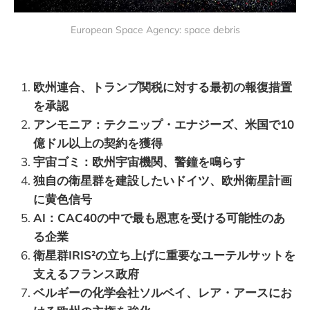
European Space Agency: space debris
欧州連合、トランプ関税に対する最初の報復措置
を承認
アンモニア：テクニップ・エナジーズ、米国で10
億ドル以上の契約を獲得
宇宙ゴミ：欧州宇宙機関、警鐘を鳴らす
独自の衛星群を建設したいドイツ、欧州衛星計画
に黄色信号
AI：CAC40の中で最も恩恵を受ける可能性のあ
る企業
衛星群IRIS²の立ち上げに重要なユーテルサットを
支えるフランス政府
ベルギーの化学会社ソルベイ、レア・アースにお