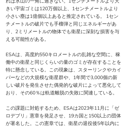
れは氷山の一角に過ぎない。1センチメートルより大
きい宇宙ゴミは120万個以上、1センチメートルより
小さい塵は1億個以上あると推定されている。 1セン
チメートルの破片でも手榴弾と同じエネルギーがあ
り、2ミリメートルの物体でも衛星に深刻な損害を与
える可能性がある。
ESAは、高度約550キロメートルの乱雑な空間に、稼
働中の衛星と同じくらいの量のゴミが存在することを
特に懸念している。この現象は、スターリンクやカイ
パーなどの大規模な衛星群や、1年間で3,000個の新
しい破片を発生させた偶発的な破片によって悪化して
おり、その60％は軌道離脱の失敗に関連している。
この課題に対処するため、ESAは2023年11月に「ゼ
ロデブリ」憲章を発足させ、19カ国と150以上の団体
が署名した。この憲章では、衛星の退役後5年以内に