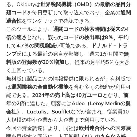
る。Okidutyは
世界税関機構（OMD）の最新の品目分
類コード
を毎日更新して取り込んでおり、企業の
通関
適合性
をワンクリックで確認できる。
このツールにより、
通関コードの検索時間は従来の4
倍の速さ
となり、
誤ったコードの検出率は8％
、平均
して
4.7％の関税削減
が可能である。
ドナルド・トラ
ンプ
氏による最近の発言が影響し、過去1か月間で
無
料版の登録数が20％増加
し、従来の月平均5％を大き
く上回っている。
無料版は製品ごとの情報提供に限られるが、有料版で
は
通関業務の全自動化機能
を含む多くの機能が利用可
能である。
2024年の売上高は40万ユーロ
となり、
前
年の2倍
に達した。顧客には
Adeo（Leroy Merlinの親
会社）
、
Lactalis
、
Soufflet
などが含まれ、従業員10
人規模の中小企業から大企業まで利用している。
今回の資金調達により、同社は
欧州連合外への国際展
開
を目指すと同時に、
人工知能（AI）のさらなる統