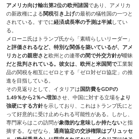
アメリカ向け輸出第2位の欧州諸国
であり、アメリカ
の新政権による
関税引き上げ
の最初の犠牲国の一つと
されている。すでに
経済成長率の予測は半減
してい
る。
メローニ氏はトランプ氏から「素晴らしいリーダー」
と評価されるなど、特別な関係を築いているが、アメ
リカとの親密さと
欧州との連帯
の間で外交方針が
曖昧
だと批判されている。彼女は、欧州と米国間で
工業製
品の関税を相互にゼロとする「ゼロ対ゼロ協定」の推
進を目指している。
その見返りとして、イタリアは
国防費をGDPの
1.49％から2％へ増加
させ、中国に対する立場を
より
強硬にする方針
を示しており、これはトランプ氏にと
って好意的に受け止められる可能性がある。しかし、
専門家らはこの訪問が
象徴的な意味しか持たない
と指
摘する。なぜなら、
通商協定の交渉権限はブリュッセ