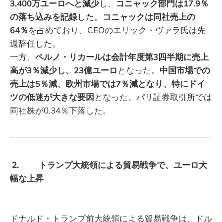
3,400万ユーロへと減少
し、
コニャック部門は17.9％
の落ち込みを記録
した。
コニャックは同社売上の
64％
を占めており、CEOのエリック・ヴァラ氏は先
週辞任した。
一方、
ペルノ・リカールは会計年度第3四半期に売上
高が3％減少し、23億ユーロ
となった。
中国市場での
売上は5％減、欧州市場では7％減となり、特にドイ
ツの低迷が大きな要因
となった。パリ証券取引所では
同社株が0.34％下落した。
2. トランプ大統領による貿易戦争で、ユーロ大
幅な上昇
ドナルド・トランプ前大統領による貿易戦争は、ドル