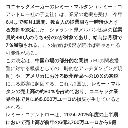
コニャックメーカーのレミー・マルタン
（レミー・コ
アントロー社の子会社）は、業界の危機を受け、
今年
6月まで毎月1週間、数百人の従業員を一時帰休とす
る方針を決定
した。シャラント県メルパン拠点の
従業
員約390人のうち3分の2が対象であり、給与は月額で
7％減額
される。この措置は状況が続けば延長される
可能性がある。
この決定は、
中国市場の部分的な閉鎖
（EUの関税措
置に対する報復としての一時的なアンチダンピング規
制）や、
アメリカにおける欧州産品への10％の関税
による影響に起因する。これら2国は、
レミー・マル
タンの売上高の約80％を占めており、コニャック業
界全体で月に約5,000万ユーロの損失
が生じていると
される。
レミー・コアントローは、
2024-2025年度の上半期
において売上高が前年の6億3,700万ユーロから5億