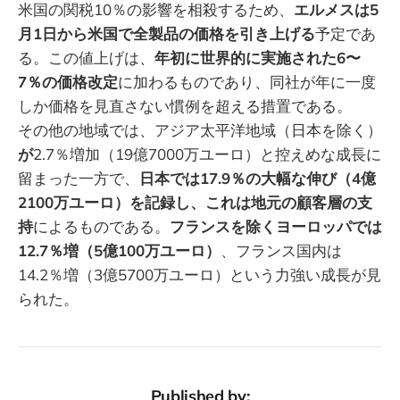
米国の関税10％の影響を相殺するため、
エルメスは5
月1日から米国で全製品の価格を引き上げる
予定であ
る。この値上げは、
年初に世界的に実施された6〜
7％の価格改定
に加わるものであり、同社が年に一度
しか価格を見直さない慣例を超える措置である。
その他の地域では、アジア太平洋地域（日本を除く）
が
2.7％増加（19億7000万ユーロ）と控えめな成長に
留まった一方で、
日本では17.9％の大幅な伸び（4億
2100万ユーロ）を記録し、これは地元の顧客層の支
持
によるものである。
フランスを除くヨーロッパでは
12.7％増（5億100万ユーロ）
、フランス国内は
14.2％増（3億5700万ユーロ）という力強い成長が見
られた。
Published by: