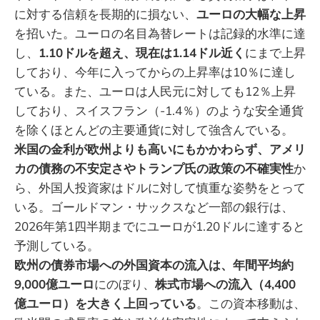
に対する信頼を長期的に損ない、
ユーロの大幅な上昇
を招いた。ユーロの名目為替レートは記録的水準に達
し、
1.10ドルを超え、現在は1.14ドル近く
にまで上昇
しており、今年に入ってからの上昇率は10％に達し
ている。また、ユーロは人民元に対しても12％上昇
しており、スイスフラン（-1.4％）のような安全通貨
を除くほとんどの主要通貨に対して強含んでいる。
米国の金利が欧州よりも高いにもかかわらず、アメリ
カの債務の不安定さやトランプ氏の政策の不確実性
か
ら、外国人投資家はドルに対して慎重な姿勢をとって
いる。ゴールドマン・サックスなど一部の銀行は、
2026年第1四半期までにユーロが1.20ドルに達すると
予測している。
欧州の債券市場への外国資本の流入は、年間平均約
9,000億ユーロ
にのぼり、
株式市場への流入（4,400
億ユーロ）を大きく上回っている
。この資本移動は、