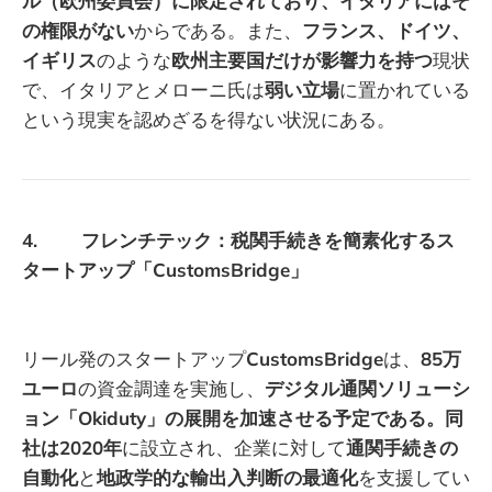
ル（欧州委員会）に限定されており、イタリアにはそ
の権限がない
からである。また、
フランス、ドイツ、
イギリス
のような
欧州主要国だけが影響力を持つ
現状
で、イタリアとメローニ氏は
弱い立場
に置かれている
という現実を認めざるを得ない状況にある。
4. フレンチテック：税関手続きを簡素化するス
タートアップ「CustomsBridge」
リール発のスタートアップ
CustomsBridge
は、
85万
ユーロ
の資金調達を実施し、
デジタル通関ソリューシ
ョン「Okiduty」の展開を加速させる予定である。同
社は2020年
に設立され、企業に対して
通関手続きの
自動化
と
地政学的な輸出入判断の最適化
を支援してい