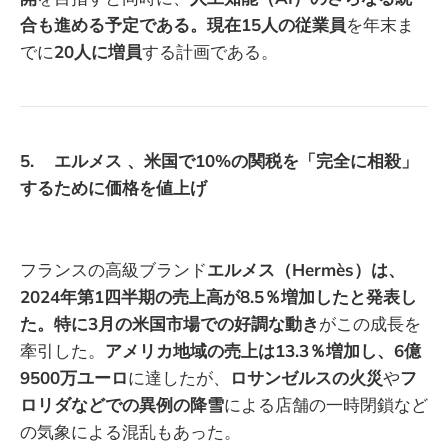
合も進める予定である。現在15人の従業員
を年末ま
でに
20人に増員
する計画である。
5. エルメス 、米国で10%の関税を「完全に相殺」
するために価格を値上げ
フランスの高級ブランド
エルメス（Hermès）は、
2024年第1四半期の売上高が8.5％増加したと発表し
た。特に3月の米国市場での好調な動き
がこの成長を
牽引した。
アメリカ地域の売上は13.3％増加し、6億
9500万ユーロ
に達したが、
ロサンゼルスの火災
や
フ
ロリダなどでの異例の降雪
による店舗の一時閉鎖など
の気象による混乱もあった。