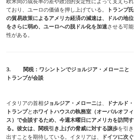
欧米間の成長率の差や政治的安定性によって支えられ
ており、ユーロの価値を押し上げている。
トランプ氏
の貿易政策によるアメリカ経済の減速は、ドルの地位
をさらに弱め、ユーロへの脱ドル化を加速
させる可能
性がある。
3. 関税：ワシントンでジョルジア・メローニと
トランプが会談
イタリアの首相
ジョルジア・メローニ
は、
ドナルド・
トランプ
と
ホワイトハウスの執務室（オーバルオフィ
ス）で会談するため、今週木曜日にアメリカを訪問す
る。彼女は、関税引き上げの脅威に対する譲歩
を引き
出すことを期待している。イタリアは、
ドイツに次ぐ