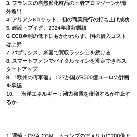
3. フランスの自然派化粧品の王者アロマゾーンが海
外進出
4. アリアン6ロケット、初の商業飛行の打ち上げ成功
5. 建設・ブイグ、2024年度好業績
6. ECB金利の低下にもかかわらず、国の借入コスト
は上昇
7. パブリシス、米国で買収ラッシュを続ける
8. スマートフォンでバイタルサインを測定できるス
タートアップ
9. 「欧州の再軍備」：27か国が8000億ユーロの計画
を承認
10. 海洋エネルギー：潮力発電を倍増するか中止す
るか
1. 運輸・CMA CGM、トランプのアメリカに200億ド