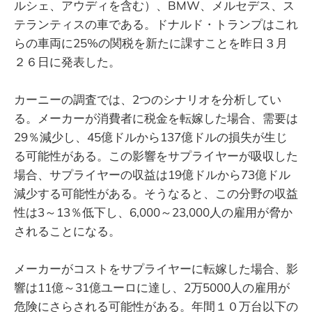
ルシェ、アウディを含む）、BMW、メルセデス、ス
テランティスの車である。ドナルド・トランプはこれ
らの車両に25%の関税を新たに課すことを昨日３月
２６日に発表した。
カーニーの調査では、2つのシナリオを分析してい
る。メーカーが消費者に税金を転嫁した場合、需要は
29％減少し、45億ドルから137億ドルの損失が生じ
る可能性がある。この影響をサプライヤーが吸収した
場合、サプライヤーの収益は19億ドルから73億ドル
減少する可能性がある。そうなると、この分野の収益
性は3～13％低下し、6,000～23,000人の雇用が脅か
されることになる。
メーカーがコストをサプライヤーに転嫁した場合、影
響は11億～31億ユーロに達し、2万5000人の雇用が
危険にさらされる可能性がある。年間１０万台以下の