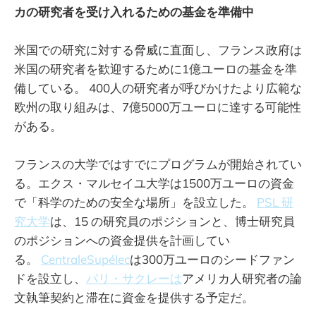
カの研究者を受け入れるための基金を準備中
米国での研究に対する脅威に直面し、フランス政府は
米国の研究者を歓迎するために1億ユーロの基金を準
備している。 400人の研究者が呼びかけたより広範な
欧州の取り組みは、7億5000万ユーロに達する可能性
がある。
フランスの大学ではすでにプログラムが開始されてい
る。エクス・マルセイユ大学は1500万ユーロの資金
で「科学のための安全な場所」を設立した。
PSL 研
究大学
は、15 の研究員のポジションと、博士研究員
のポジションへの資金提供を計画してい
る。
CentraleSupélec
は300万ユーロのシードファン
ドを設立し、
パリ・サクレーは
アメリカ人研究者の論
文執筆契約と滞在に資金を提供する予定だ。